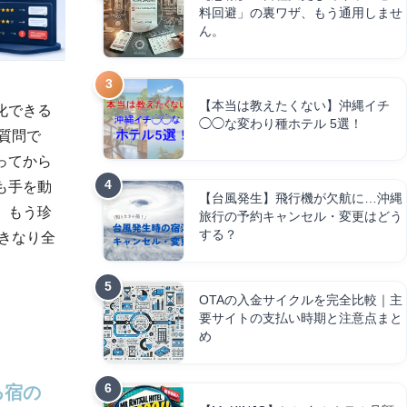
料回避」の裏ワザ、もう通用しませ
ん。
【本当は教えたくない】沖縄イチ
化できる
◯◯な変わり種ホテル 5選！
質問で
ってから
も手を動
【台風発生】飛行機が欠航に…沖縄
、もう珍
旅行の予約キャンセル・変更はどう
する？
きなり全
OTAの入金サイクルを完全比較｜主
要サイトの支払い時期と注意点まと
め
する宿の