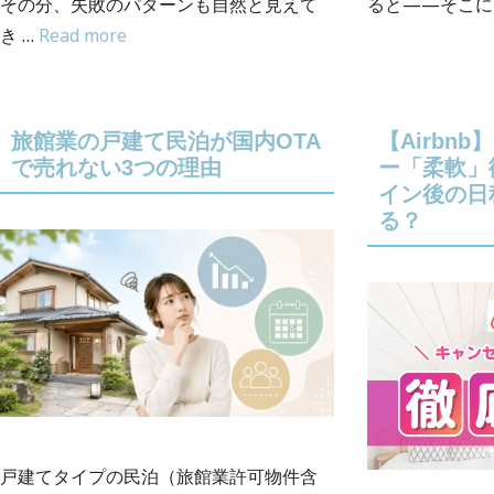
ると——そこには、
その分、失敗のパターンも自然と見えて
き …
Read more
旅館業の戸建て民泊が国内OTA
【Airbn
で売れない3つの理由
ー「柔軟」
イン後の日
る？
戸建てタイプの民泊（旅館業許可物件含