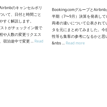
irbnbのキャンセルポリ
Booking.comグループとAirb
ついて、日付と時間ごと
半期（7〜9月）決算を発表して
やすく解説します。
両者の違いについて公表されて
、ゲストがチェックイン後で
タを元にまとめてみました。今
程や人数の変更リクエス
性等も集客の参考になるかと思
、宿泊途中で変更 …
Read
&nbs …
Read more