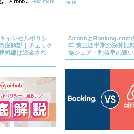
Airbnb …
Read more
more
b】キャンセルポリシ
AirbnbとBooking.com
徹底解説｜チェック
年 第三四半期の決算比
程短縮は返金され
場シェア・利益率の違い