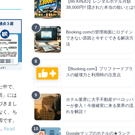
【Mr.KINJO】レンタルホテル月額
38,000円!! 隠された本当の狙いとは!
Booking.comの管理画面にログイン
できない原因と今すぐできる解決方
法
【Booking.com】プリファードプラ
スの破壊力と利用時の注意点
た中で、
い宿」には
ホテル業界に大手不動産デベロッパ
づきまし
ーが参入！今後確実に来る業界の流
なく、ち
れを解説！
因です。
…
Read
Googleマップのホテルの★ランク