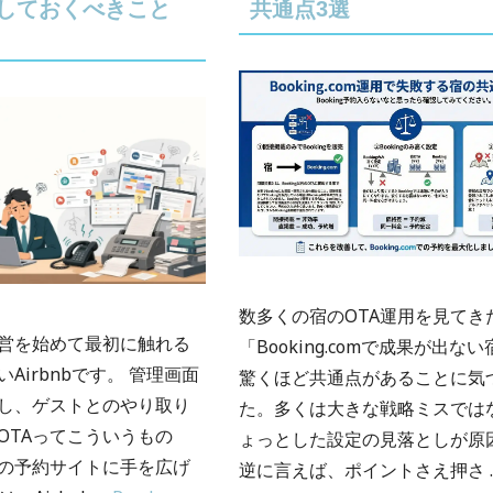
悟しておくべきこと
共通点3選
数多くの宿のOTA運用を見てき
営を始めて最初に触れる
「Booking.comで成果が出な
いAirbnbです。 管理画面
驚くほど共通点があることに気
し、ゲストとのやり取り
た。多くは大きな戦略ミスでは
OTAってこういうもの
ょっとした設定の見落としが原
の予約サイトに手を広げ
逆に言えば、ポイントさえ押さ 