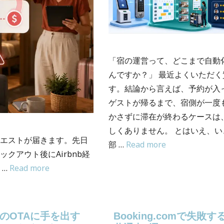
「宿の運営って、どこまで自動
んですか？」 最近よくいただく
す。結論から言えば、予約が入
ゲストが帰るまで、宿側が一度
かさずに滞在が終わるケースは
しくありません。 とはいえ、い
エストが届きます。先日
部 …
Read more
クアウト後にAirbnb経
 …
Read more
以外のOTAに手を出す
Booking.comで失敗