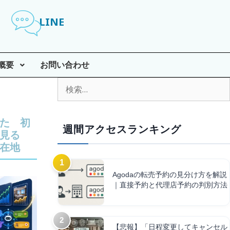
LINE
概要
お問い合わせ
た 初
週間アクセスランキング
見る
在地
Agodaの転売予約の見分け方を解説
｜直接予約と代理店予約の判別方法
【悲報】「日程変更してキャンセル