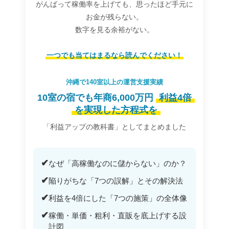
がんばって稼働率を上げても、思ったほど手元に
お金が残らない。
数字を見る余裕がない。
一つでも当てはまるなら読んでください！
沖縄で140室以上の運営支援実績
10室の宿でも年商6,000万円
利益4倍
を実現した方程式を
「利益アップの教科書」としてまとめました
✔
なぜ「高稼働なのに儲からない」のか？
✔
陥りがちな「7つの誤解」とその解決法
✔
利益を4倍にした「7つの施策」の全体像
✔
稼働・単価・粗利・直販を底上げする設
計図