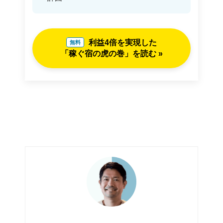
利益4倍を実現した
無料
「稼ぐ宿の虎の巻」を読む »