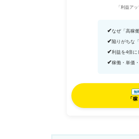
「利益アッ
✔
なぜ「高稼
✔
陥りがちな「
✔
利益を4倍に
✔
稼働・単価
無
「稼