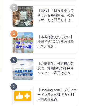
【悲報】「日程変更して
キャンセル料回避」の裏
ワザ、もう通用しませ
ん。
【本当は教えたくない】
沖縄イチ◯◯な変わり種
ホテル 5選！
【台風発生】飛行機が欠
航に…沖縄旅行の予約キ
ャンセル・変更はどうす
る？
【Booking.com】プリファ
ードプラスの破壊力と利
用時の注意点