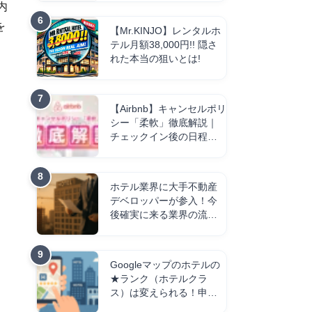
内
を
【Mr.KINJO】レンタルホ
テル月額38,000円!! 隠さ
れた本当の狙いとは!
【Airbnb】キャンセルポリ
シー「柔軟」徹底解説｜
チェックイン後の日程短
縮は返金される？
ホテル業界に大手不動産
デベロッパーが参入！今
後確実に来る業界の流れ
を解説！
Googleマップのホテルの
★ランク（ホテルクラ
ス）は変えられる！申請
方法と注意点