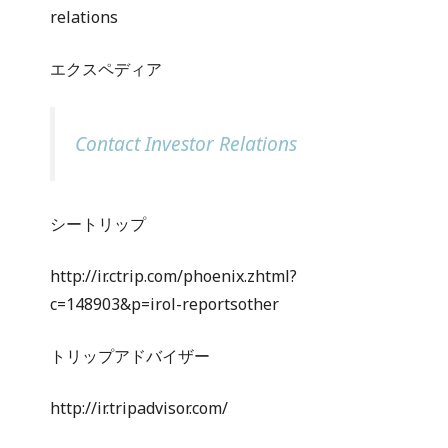
relations
エクスペディア
Contact Investor Relations
シートリップ
http://ir.ctrip.com/phoenix.zhtml?
c=148903&p=irol-reportsother
トリップアドバイザー
http://ir.tripadvisor.com/