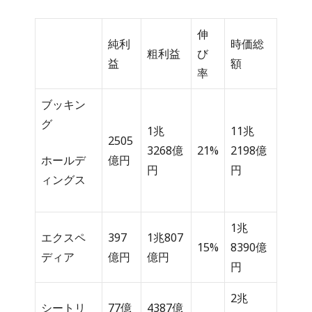
伸
純利
時価総
粗利益
び
益
額
率
ブッキン
グ
1兆
11兆
2505
3268億
21%
2198億
ホールデ
億円
円
円
ィングス
1兆
エクスペ
397
1兆807
15%
8390億
ディア
億円
億円
円
2兆
シートリ
77億
4387億