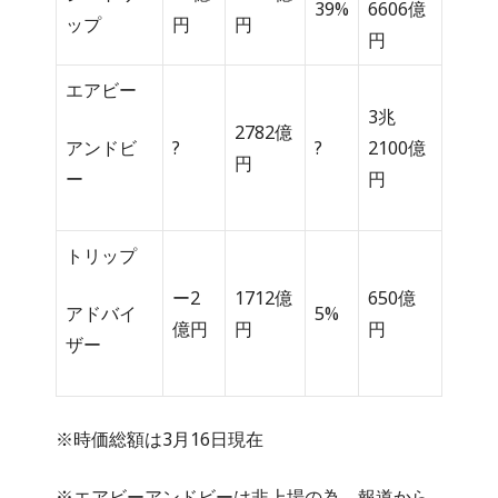
39%
6606億
ップ
円
円
円
エアビー
3兆
2782億
アンドビ
?
?
2100億
円
ー
円
トリップ
ー2
1712億
650億
アドバイ
5%
億円
円
円
ザー
※時価総額は3月16日現在
※エアビーアンドビーは非上場の為、報道から