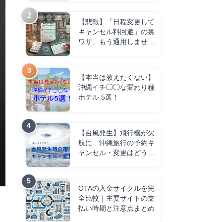
【悲報】「日程変更して
キャンセル料回避」の裏
ワザ、もう通用しませ
ん。
【本当は教えたくない】
沖縄イチ◯◯な変わり種
ホテル 5選！
【台風発生】飛行機が欠
航に…沖縄旅行の予約キ
ャンセル・変更はどうす
る？
OTAの入金サイクルを完
全比較｜主要サイトの支
払い時期と注意点まとめ