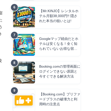
【Mr.KINJO】レンタルホ
宿
テル月額38,000円!! 隠さ
た
れた本当の狙いとは!
う
ト
Googleマップ経由だとホ
、
テルは安くなる！全く知
られていないお得な宿の
予約方法【Booking.com】
較
Booking.comの管理画面に
ログインできない原因と
今すぐできる解決方法
【Booking.com】プリファ
ードプラスの破壊力と利
用時の注意点