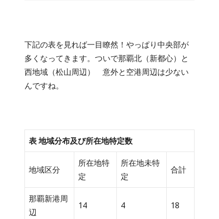
下記の表を見れば一目瞭然！やっぱり中央部が
多くなってきます。ついで那覇北（新都心）と
西地域（松山周辺） 意外と空港周辺は少ない
んですね。
表 地域分布及び所在地特定数
所在地特
所在地未特
地域区分
合計
定
定
那覇新港周
14
4
18
辺