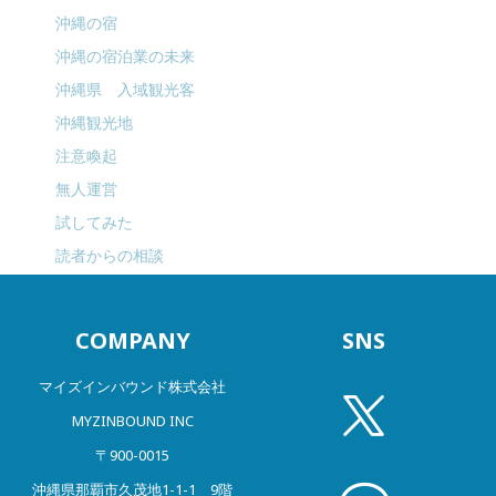
沖縄の宿
沖縄の宿泊業の未来
沖縄県 入域観光客
沖縄観光地
注意喚起
無人運営
試してみた
読者からの相談
COMPANY
SNS
マイズインバウンド株式会社
MYZINBOUND INC
〒900-0015
沖縄県那覇市久茂地1-1-1 9階