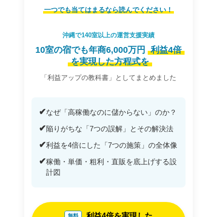
一つでも当てはまるなら読んでください！
沖縄で140室以上の運営支援実績
10室の宿でも年商6,000万円
利益4倍
を実現した方程式を
「利益アップの教科書」としてまとめました
✔
なぜ「高稼働なのに儲からない」のか？
✔
陥りがちな「7つの誤解」とその解決法
✔
利益を4倍にした「7つの施策」の全体像
✔
稼働・単価・粗利・直販を底上げする設
計図
利益4倍を実現した
無料