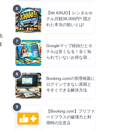
【Mr.KINJO】レンタルホ
テル月額38,000円!! 隠さ
れた本当の狙いとは!
出
ま
Googleマップ経由だとホ
テルは安くなる！全く知
られていないお得な宿の
予約方法【Booking.com】
Booking.comの管理画面に
ログインできない原因と
今すぐできる解決方法
【Booking.com】プリファ
ードプラスの破壊力と利
用時の注意点