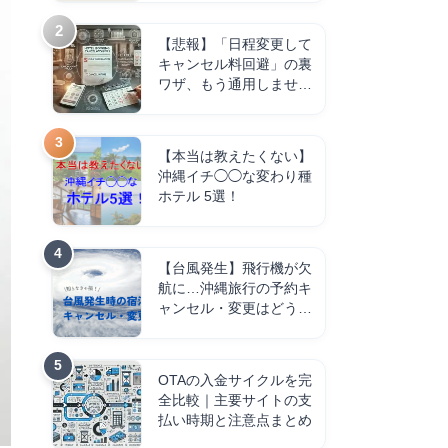
【悲報】「日程変更して
キャンセル料回避」の裏
ワザ、もう通用しませ
ん。
【本当は教えたくない】
沖縄イチ◯◯な変わり種
ホテル 5選！
【台風発生】飛行機が欠
航に…沖縄旅行の予約キ
ャンセル・変更はどうす
る？
OTAの入金サイクルを完
全比較｜主要サイトの支
払い時期と注意点まとめ