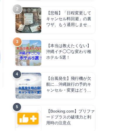
【悲報】「日程変更して
キャンセル料回避」の裏
ワザ、もう通用しませ
ん。
【本当は教えたくない】
沖縄イチ◯◯な変わり種
ホテル 5選！
【台風発生】飛行機が欠
航に…沖縄旅行の予約キ
ャンセル・変更はどうす
る？
【Booking.com】プリファ
ードプラスの破壊力と利
用時の注意点