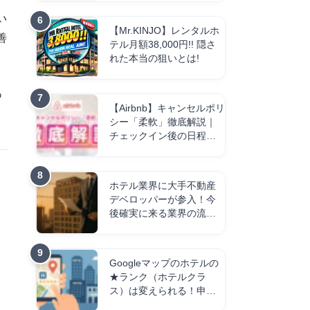
い
【Mr.KINJO】レンタルホ
善
テル月額38,000円!! 隠さ
れた本当の狙いとは!
あ
【Airbnb】キャンセルポリ
シー「柔軟」徹底解説｜
チェックイン後の日程短
縮は返金される？
ホテル業界に大手不動産
デベロッパーが参入！今
後確実に来る業界の流れ
を解説！
Googleマップのホテルの
★ランク（ホテルクラ
ス）は変えられる！申請
方法と注意点