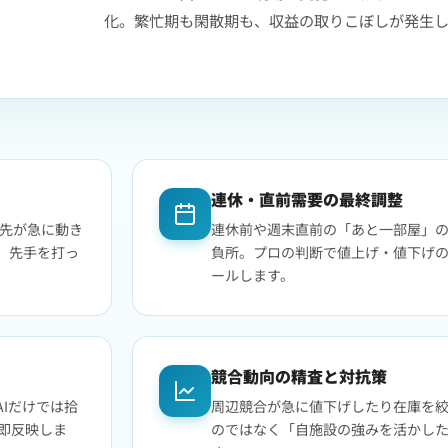
化。繁忙期も閑散期も、収益の取りこぼしが発生
連休・直前需要の最終調整
月先が急に動き
連休前や週末直前の「あと一部屋」
、先手を打っ
負所。プロの判断で値上げ・値下げ
ールします。
競合動向の精査と対抗策
Iだけでは拾
周辺競合が急に値下げしたり在庫を
即反映しま
のではなく「自施設の強みを活かし