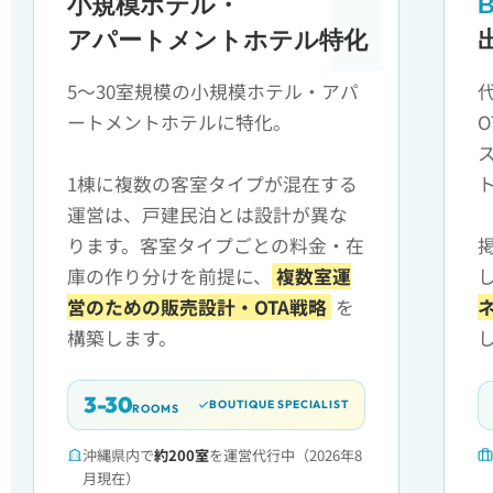
小規模ホテル・
B
アパートメントホテル特化
5〜30室規模の小規模ホテル・アパ
ートメントホテルに特化。
O
1棟に複数の客室タイプが混在する
運営は、戸建民泊とは設計が異な
ります。客室タイプごとの料金・在
庫の作り分けを前提に、
複数室運
営のための販売設計・OTA戦略
を
構築します。
3-30
BOUTIQUE SPECIALIST
ROOMS
沖縄県内で
約200室
を運営代行中（2026年8
月現在）