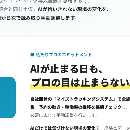
ックプライシング導入施設が急増する今、
の競合と同じ土俵。
AIが拾いきれない現場の変化を、
ロが日次で読み取り手動調整します。
■ 私たちプロのコミットメント
AIが止まる日も、
プロの目は止まらない
自社開発の「マイズトラッキングシステム」で全
集
。
予約の動き・稼働率の推移を毎朝チェック
し
必要に応じて手動調整を行います。
AIだけでは気づけない現場の変化
を、経験とデー