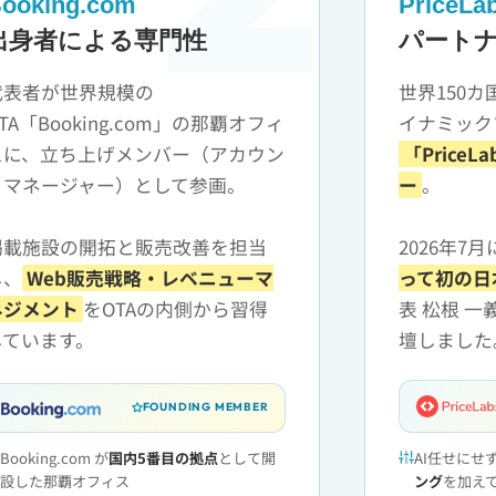
ooking.com
PriceLa
出身者による専門性
パート
代表者が世界規模の
世界150カ
TA「Booking.com」の那覇オフィ
イナミック
スに、立ち上げメンバー（アカウン
「Price
トマネージャー）として参画。
ー
。
掲載施設の開拓と販売改善を担当
2026年7
し、
Web販売戦略・レベニューマ
って初の日
ネジメント
をOTAの内側から習得
表 松根 
しています。
壇しました
FOUNDING MEMBER
Booking.com が
国内5番目の拠点
として開
AI任せにせ
設した那覇オフィス
ング
を加え