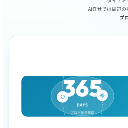
ダイナミ
AI任せでは周辺
プ
365
DAYS
プロが毎日確認