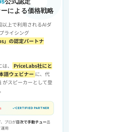
bs
公式認定
ナーによる価格戦略
国以上で利用されるAIダ
プライシング
Labs」の認定パートナ
月には、
PriceLabs社にと
本語ウェビナー
に、代
一義 がスピーカーとして登
。
CERTIFIED PARTNER
ず、プロが
日次で手動チューニ
て運用