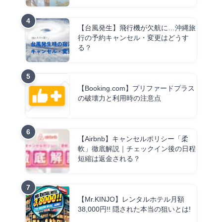
【台風発生】飛行機が欠航に…沖縄旅
行の予約キャンセル・変更はどうす
る？
【Booking.com】プリファードプラス
の破壊力と利用時の注意点
【Airbnb】キャンセルポリシー「柔
軟」徹底解説｜チェックイン後の日程
短縮は返金される？
【Mr.KINJO】レンタルホテル月額
38,000円!! 隠された本当の狙いとは!