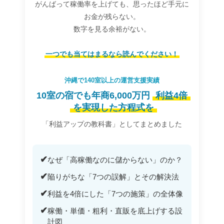
がんばって稼働率を上げても、思ったほど手元に
お金が残らない。
数字を見る余裕がない。
一つでも当てはまるなら読んでください！
沖縄で140室以上の運営支援実績
10室の宿でも年商6,000万円
利益4倍
を実現した方程式を
「利益アップの教科書」としてまとめました
✔
なぜ「高稼働なのに儲からない」のか？
✔
陥りがちな「7つの誤解」とその解決法
✔
利益を4倍にした「7つの施策」の全体像
✔
稼働・単価・粗利・直販を底上げする設
計図