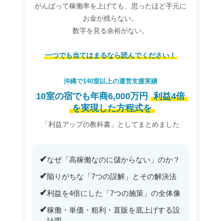
がんばって稼働率を上げても、思ったほど手元に
お金が残らない。
数字を見る余裕がない。
一つでも当てはまるなら読んでください！
沖縄で140室以上の運営支援実績
10室の宿でも年商6,000万円
利益4倍
を実現した方程式を
「利益アップの教科書」としてまとめました
✔
なぜ「高稼働なのに儲からない」のか？
✔
陥りがちな「7つの誤解」とその解決法
✔
利益を4倍にした「7つの施策」の全体像
✔
稼働・単価・粗利・直販を底上げする設
計図