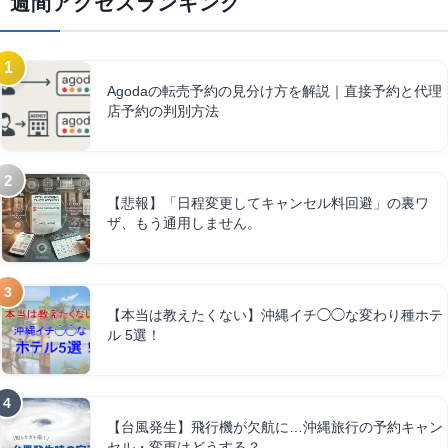
週間アクセスランキング
Agodaの転売予約の見分け方を解説｜直接予約と代理
店予約の判別方法
【悲報】「日程変更してキャンセル料回避」の裏ワ
ザ、もう通用しません。
【本当は教えたくない】沖縄イチ◯◯な変わり種ホテ
ル 5選！
【台風発生】飛行機が欠航に…沖縄旅行の予約キャン
セル・変更はどうする？